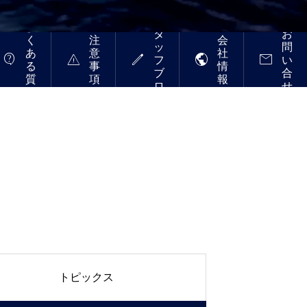
ス
よ
タ
お
く
注
会
ッ
問
あ
意
社





フ
い
る
事
情
ブ
合
質
項
報
ロ
せ
問
グ
トピックス