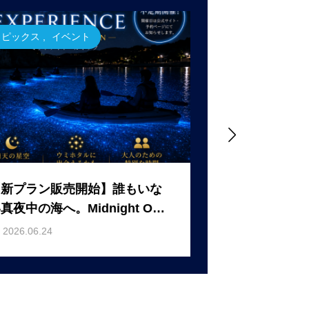
トピックス
,
イベント
トピックス

【新プラン販売開始】誰もいな
【佐渡の新名所
真夜中の海へ。Midnight Oce
号がホテルに！
n Experience – Premium Editi
すめの一棟貸し宿「
2026.06.24
2026.06.17
n –
e SHARK」が