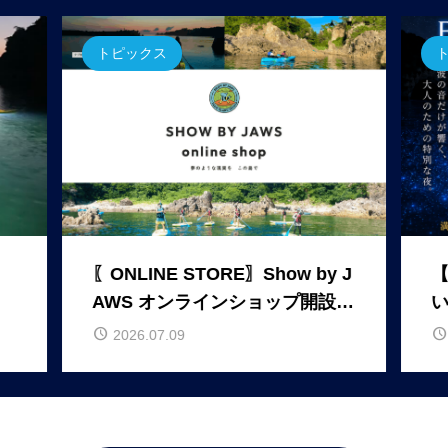
トピックス
〖ONLINE STORE〗Show by J
AWS オンラインショップ開設の
い
お知らせ
a
2026.07.09
o