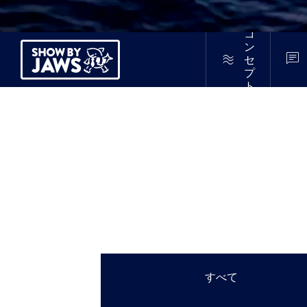
コ
ン


セ
プ
ト
すべて