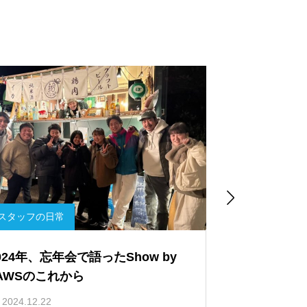

ツアーブログ
イベントの様
満月の夜、特別なナイトカヤック体
佐渡ヶ島の達
で心に刻む思い出🌕✨
のSUPウェデ
💍
2024.07.01
2024.06.20