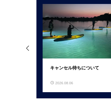

WS、再び「さどぼ
キャンセル待ちについて

2026.08.06