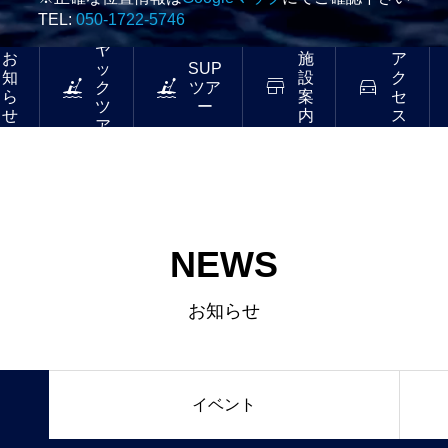
TEL:
050-1722-5746
カ
ヤ
お
施
ア
ッ
SUP
知
設
ク




ク
ツア
ら
案
セ
ツ
ー
せ
内
ス
ア
ー
NEWS
お知らせ
イベント